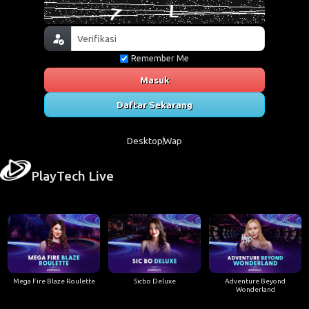
Remember Me
Masuk
Daftar Sekarang
Desktop
Wap
PlayTech Live
Mega Fire Blaze Roulette
Sicbo Deluxe
Adventure Beyond
Wonderland