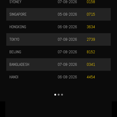
SYDNEY
07-08-2026
0158
SPAIN
SINGAPORE
05-08-2026
0715
BUDAP
HONGKONG
06-08-2026
3634
SANTOR
TOKYO
07-08-2026
2739
BELGI
BEIJING
07-08-2026
8152
TORON
BANGLADESH
07-08-2026
0341
BULLS
HANOI
06-08-2026
4454
CAMBO