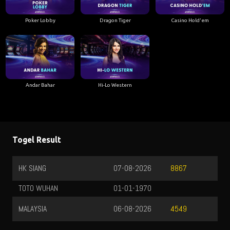
Poker Lobby
Dragon Tiger
Casino Hold'em
Andar Bahar
Hi-Lo Western
Togel Result
HK SIANG
07-08-2026
CANBE
8867
TOTO WUHAN
01-01-1970
SLOVA
MALAYSIA
06-08-2026
4549
AMSTE