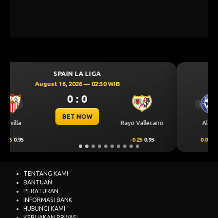
SPAIN LA LIGA
August 16, 2026 — 00:30 WIB
0 : 0
Previous
Next
BET NOW
Alaves
Getafe
0.00
0.62
0.00
-0.72
TENTANG KAMI
BANTUAN
PERATURAN
INFORMASI BANK
HUBUNGI KAMI
KEBIJAKAN PRIVASI