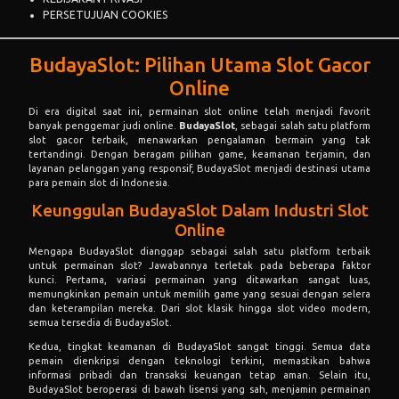
PERSETUJUAN COOKIES
BudayaSlot: Pilihan Utama Slot Gacor
Online
Di era digital saat ini, permainan slot online telah menjadi favorit
banyak penggemar judi online.
BudayaSlot
, sebagai salah satu platform
slot gacor terbaik, menawarkan pengalaman bermain yang tak
tertandingi. Dengan beragam pilihan game, keamanan terjamin, dan
layanan pelanggan yang responsif, BudayaSlot menjadi destinasi utama
para pemain slot di Indonesia.
Keunggulan BudayaSlot Dalam Industri Slot
Online
Mengapa BudayaSlot dianggap sebagai salah satu platform terbaik
untuk permainan slot? Jawabannya terletak pada beberapa faktor
kunci. Pertama, variasi permainan yang ditawarkan sangat luas,
memungkinkan pemain untuk memilih game yang sesuai dengan selera
dan keterampilan mereka. Dari slot klasik hingga slot video modern,
semua tersedia di BudayaSlot.
Kedua, tingkat keamanan di BudayaSlot sangat tinggi. Semua data
pemain dienkripsi dengan teknologi terkini, memastikan bahwa
informasi pribadi dan transaksi keuangan tetap aman. Selain itu,
BudayaSlot beroperasi di bawah lisensi yang sah, menjamin permainan